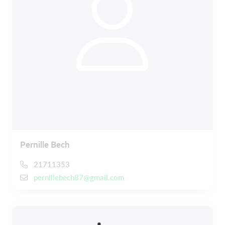
Pernille Bech
21711353
pernillebech87@gmail.com